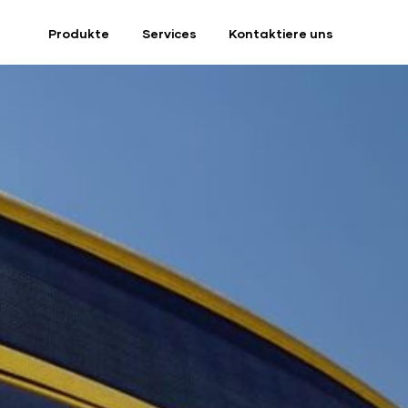
Produkte
Services
Kontaktiere uns